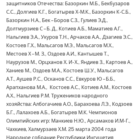
защитников Отечества: Базоркин М.Б., Бекбузаров
С.С., Долгиев К.Г., Богатырев Х-М.К., Базоркин К-С.Б.,
Базоркин Н.А., Бек – Боров С.З., Гулиев Э.Д.,
Долтмурзиев С – Б. Д., Котиев А.Б., Маматиев А.Г.,
Нальгиев Э.А., Укуров Т.Н., Арчаков А.А., Дзагиев Э.С.,
Костоев Г.Х., Мальсагов М.Э., Мальсагов М.Х.,
Местоев Х – М. З., Оздоев А.И., Кантышев Т.,
Наурузов М., Орцханов Х. И- Х., Яндиев З., Картоев А.,
Ханиев М., Оздоев М.А., Костоев Ш.У., Мальсагов
А.Т., Аушев Р.С., Осканов С.С., Евкуров Ю – Б.Б.,
Арапханова М.А., Костоев А.С., Котиев А.М., Костоев
А.Х., Нальгиев Р.М. Тружеников народного
хозяйства: Албогачиев А.О., Барахоева Л.Э., Кодзоев
Б.Г., Лалахоев А.Б., Богатырев М.К. Чемпионов
Олимпийских игр: Манкиев Н.Ю., Арсамаков И.М-Г.,
Чахкиев, Халмурзаев Х.М. 25 марта 2004 года
Народное собрание Республики Ингушетия