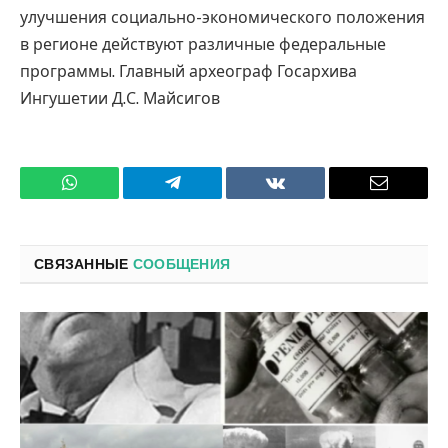
улучшения социально-экономического положения
в регионе действуют различные федеральные
программы. Главный археограф Госархива
Ингушетии Д.С. Майсигов
WhatsApp
Телеграмм
ВКонтакте
Электро
почта
СВЯЗАННЫЕ
СООБЩЕНИЯ