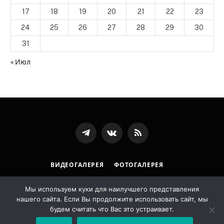
17
18
19
20
21
22
23
24
25
26
27
28
29
30
31
« Июл
Телеграмм
ВКонтакте
RSS-
канал
ВИДЕОГАЛЕРЕЯ
ФОТОГАЛЕРЕЯ
ПОЛИТИКА ОБРАБОТКИ ПЕРСОНАЛЬНЫХ ДАННЫХ
Мы используем куки для наилучшего представления
нашего сайта. Если Вы продолжите использовать сайт, мы
© 2026 Государственная архивная служба Республики
будем считать что Вас это устраивает.
Ингушетия. Designed by
LostArt
.