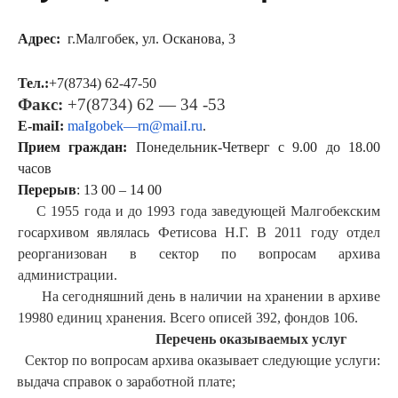
Адрес:
г.Малгобек, ул. Осканова, 3
Тел.:
+7(8734) 62-47-50
Факс:
+7(8734) 62 — 34 -53
Е-
maiI:
maIgobek
—
rn
@
maiI
.
ru
.
Прием граждан:
Понедельник-Четверг с 9.00 до 18.00
часов
Перерыв
: 13 00 – 14 00
C 1955 года и до 1993 года заведующей Малгобекским
госархивом являлась Фетисова Н.Г.
В 2011 году отдел
реорганизован в сектор по вопросам архива
администрации.
На сегодняшний день в наличии на хранении в архиве
19980 единиц хранения.
Всего описей 392, фондов 106.
Перечень
оказываемых
услуг
Сектор по вопросам архива оказывает следующие услуги:
·
выдача справок о заработной плате;