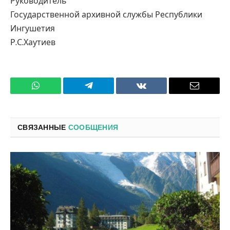
Руководитель
Государственной архивной службы Республики
Ингушетия
Р.С.Хаутиев
WhatsApp
Телеграмм
ВКонтакте
Электро
почта
СВЯЗАННЫЕ
СООБЩЕНИЯ