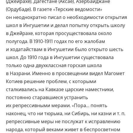
(Джейрахе), Дагестане (Аксае), Азербайджане
(Ордубаде). В газете «Терские ведомости»
он неоднократно писал о необходимости открытия
школ в Ингушетии и делал попытку открыть школу
в Джейрахе, которая просуществовала около
полугода. В 1910-1911 годах по его жалобам
и ходатайствам в Ингушетии было открыто шесть
школ. До 1910 года в Ингушетии существовала
только одна двухклассная горская школа
в Назрани. Именно в просвещении видел Магомет
Котиев решение проблем, с которыми
сталкивались на Кавказе царские наместники,
постоянно старавшиеся устранить
их репрессивными мерами. «Пора… понять
наконец, что ни тюрьма, ни Сибирь, ни казни и т. п.
репрессивные меры не послужат к исправлению
народа, который веками живет в беспросветном