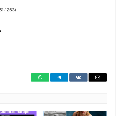
251-1263)
и
WhatsApp
Телеграмм
ВКонтакте
Электро
почта