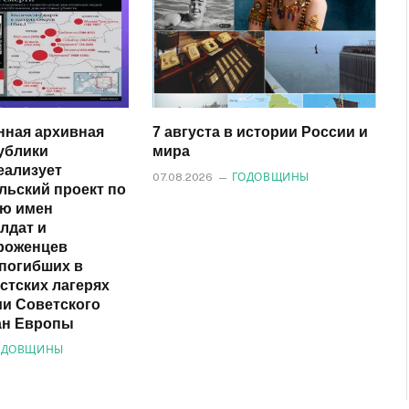
нная архивная
7 августа в истории России и
ублики
мира
еализует
07.08.2026
ГОДОВЩИНЫ
льский проект по
ию имен
лдат и
роженцев
 погибших в
стских лагерях
ии Советского
ан Европы
ОДОВЩИНЫ