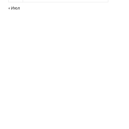
« Июл
нная