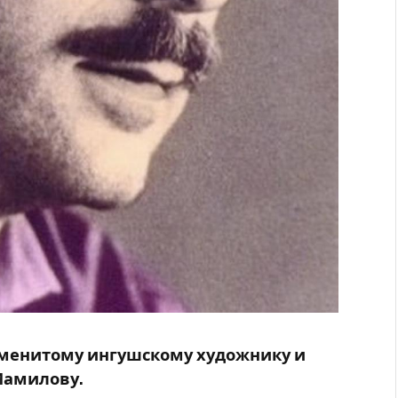
аменитому ингушскому художнику и
Мамилову.