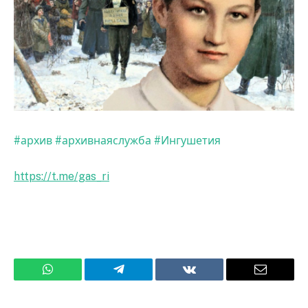
#архив
#архивнаяслужба
#Ингушетия
https://t.me/gas_ri
WhatsApp
Телеграмм
ВКонтакте
Электро
почта