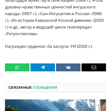
«Благодаря мужеству и силе нации» (1999 г.), «Роль
духовно-нравственных ценностей ингушского
народа» (1997 г.), «Сын Ингушетии и России» (1996
г.), «Из истории Кавказской Конной дивизии» (2002
г.) и др., автор и ведущий цикла телепередач
«Ретроспектива»
Награжден орденом «За заслуги» РИ (2002 г.).
WhatsApp
Телеграмм
ВКонтакте
Электро
почта
СВЯЗАННЫЕ
СООБЩЕНИЯ