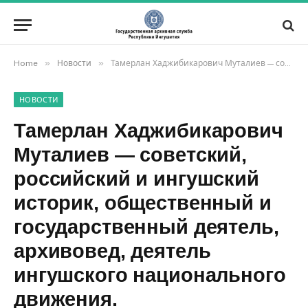
»
»
Home
Новости
Тамерлан Хаджибикарович Муталиев — советский, российский и ингушский историк, общественный и государственный деятель, архивовед, деятель ингушского национального движения.
НОВОСТИ
Тамерлан Хаджибикарович
Муталиев — советский,
российский и ингушский
историк, общественный и
государственный деятель,
архивовед, деятель
ингушского национального
движения.