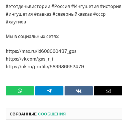
#этотденьвистории #Россия #Ингушетия #история
#ингушетия #кавказ #северныйкавказ #ссср
#хаутиев
Мы в социальных сетях:
https://max.ru/id608060437_gos
https://vk.com/gas_r_i
https://ok.ru/profile/589986652479
WhatsApp
Телеграмм
ВКонтакте
Электро
почта
СВЯЗАННЫЕ
СООБЩЕНИЯ