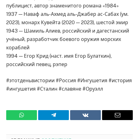
публицист, автор знаменитого романа «1984»
1937 — Наваф аль-Ахмед аль-Джабер ас-Сабах (ум.
2023), монарх Кувейта (2020 — 2023), шестой эмир
1943 — Шамиль Алиев, российский и дагестанский
учёный, разработчик боевого оружия морских
кораблей
1994 — Егор Крид (наст. имя Егор Булаткин),
российский певец, рэпер
#этотденьвистории #Россия #Ингушетия #история
#ингушетия #Сталин #славяне #Оруэлл
WhatsApp
Телеграмм
ВКонтакте
Электро
почта