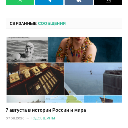
WhatsApp
Телеграмм
ВКонтакте
Электро
почта
СВЯЗАННЫЕ
СООБЩЕНИЯ
7 августа в истории России и мира
07.08.2026
ГОДОВЩИНЫ