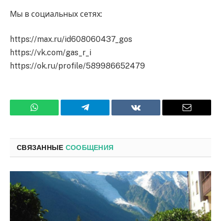
Мы в социальных сетях:
https://max.ru/id608060437_gos
https://vk.com/gas_r_i
https://ok.ru/profile/589986652479
WhatsApp
Телеграмм
ВКонтакте
Электро
почта
СВЯЗАННЫЕ
СООБЩЕНИЯ