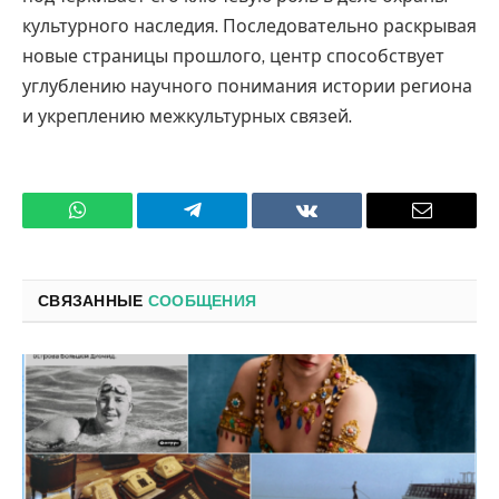
культурного наследия. Последовательно раскрывая
новые страницы прошлого, центр способствует
углублению научного понимания истории региона
и укреплению межкультурных связей.
WhatsApp
Телеграмм
ВКонтакте
Электро
почта
СВЯЗАННЫЕ
СООБЩЕНИЯ