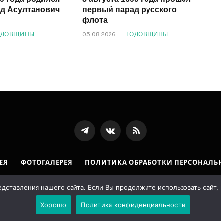
д Асултанович
первый парад русского
флота
ОДОВЩИНЫ
05.08.2026
ГОДОВЩИНЫ
Телеграмм
ВКонтакте
RSS-
канал
ЕЯ
ФОТОГАЛЕРЕЯ
ПОЛИТИКА ОБРАБОТКИ ПЕРСОНАЛЬ
ставления нашего сайта. Если Вы продолжите использовать сайт, м
Государственная архивная служба Республики Ингушетия. Designed b
Хорошо
Политика конфиденциальности