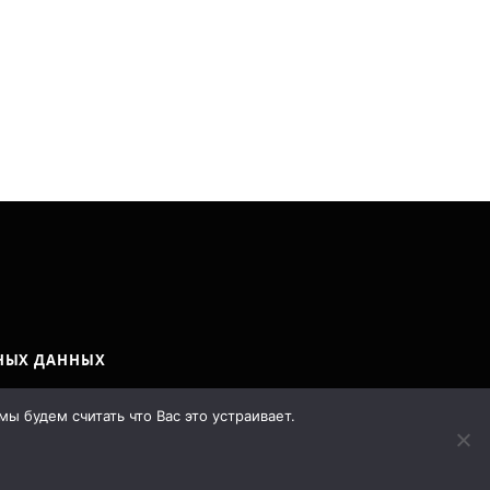
НЫХ ДАННЫХ
ы будем считать что Вас это устраивает.
y
LostArt
.