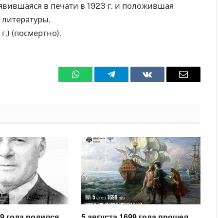
оявившаяся в печати в 1923 г. и положившая
 литературы.
.) (посмертно).
WhatsApp
Телеграмм
ВКонтакте
Электро
почта
29 года родился
5 августа 1699 года прошел