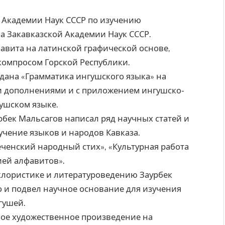
 Академии Наук СССР по изучению
а Закавказской Академии Наук СССР.
лфавита на латинской графической основе,
ркомпросом Горской Республики.
здана «Грамматика ингушского языка» на
ми дополнениями и с приложением ингушско-
гушском языке.
рбек Мальсагов написал ряд научных статей и
учение языков и народов Кавказа.
еченский народный стих», «Культурная работа
ией алфавитов».
лористике и литературоведению Заурбек
о и подвел научное основание для изучения
гушей.
вое художественное произведение на