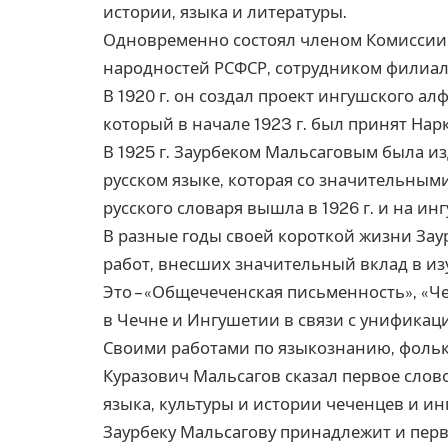
истории, языка и литературы.
Одновременно состоял членом Комиссии
народностей РСФСР, сотрудником филиал
В 1920 г. он создал проект ингушского а
который в начале 1923 г. был принят На
В 1925 г. Заурбеком Мальсаговым была и
русском языке, которая со значительны
русского словаря вышла в 1926 г. и на ин
В разные годы своей короткой жизни Зау
работ, внесших значительный вклад в из
Это – «Общечеченская письменность», «Ч
в Чечне и Ингушетии в связи с унификац
Своими работами по языкознанию, фольк
Куразович Мальсагов сказал первое слов
языка, культуры и истории чеченцев и ин
Заурбеку Мальсагову принадлежит и пер