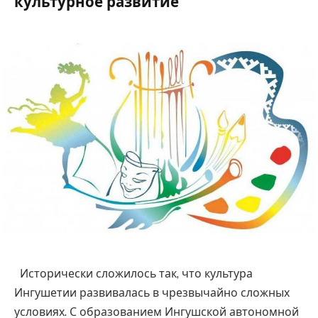
культурное развитие
Исторически сложилось так, что культура Ингушетии развивалась в чрезвычайно сложных условиях. С образованием Ингушской автономной области в 1924 г. ингушская культура переживала кратковременный подъем. Однако позже, с потерей собственной государственности и образованием Чечено-Ингушетии, ситуация изменилась в не совсем лучшую сторону и в результате, вплоть до восстановления собственной государственности, Ингушетия, кроме сети библиотек и нескольких небольших учреждений культуры, не имела ни своего телевидения, ни филармонии, ни школы искусств, ни театра. 4 июня 1992 г. Верховный Совет РФ принял Закон «Об образовании Ингушской Республики в составе Российской Федерации». С образованием новой республики были созданы государственные структуры, в том числе и Министерство культуры Республики Ингушетия (ныне Министерство культуры и архивного дела Республики Ингушетия), приоритетами деятельности которого стали и являются сохранение и развитие национальной культуры, возрождение старинных обычаев, традиций, национального фольклора, развитие патриотического духа молодёжи и многое другое. Министерство культуры и архивного дела Республики Ингушетия является главным рычагом управления культурной жизнью региона, координирующим и курирующим работу всех культурных учреждений республики. Одним из направлений культурной сферы является театральное искусство. Новый этап в развитии театральной жизни Ингушетии начался с создания трех государственных театров: Ингушского драматического театра им. И. Базоркина в 1993 г., Ингушского театра юного зрителя в 1994 году, Русского драматического театра «Современник» в 1998 г. Популярность театров среди населения в 90-е годы была большая. Об этом говорило постоянно возраставшее количество посетителей театров. В 1996 г. театры посетили 21,8 тыс. чел., в 1998 г. – 47,2 тыс. чел., а в 2000 г. – 61,7 тыс. чел. Сегодня в репертуаре театров Ингушетии спектакли по пьесам ингушских авторов и произведения мировой классики. Ежегодно в театры приходят выпускники лучших театральных вузов страны. Театры принимают участие во многих театральных фестивалях Северного Кавказа и России, и также участвуют в международных проектах. В 1998 г. на основе авторского проекта режиссёра М. М. Дзортовой в Ингушетии было создано творческое объединение «Зокх», основными целями и задачами которого были: пропаганда народного юмора и фольклора, возрождение и сохранение народных обычаев, традиций и национального колорита. В регионе с 1990-х годов функционирует Государственная филармония (в ее состав входят несколько творческих коллективов: оркестр народных инструментов, женская вокальная группа, духовная группа «Назым», казачий хор, ансамбль танца «Эрзи» и т.д.). Танцевальная культура ингушского народа многообразна и восходит к глубокой древности. В танце народа выражены его характер, культура, темперамент, грация. С образованием республики появился целый ряд танцевальных ансамблей, так в 1993 г. был образован Государственный ансамбль народного танца «Ингушетия», искусство которого являлось ярким воплощением образа горского народа. Коллектив ансамбля создал большую зрелищную концертную программу, основанную на фольклорной музыке и хореографии ингушского народа. В репертуаре ансамбля также танцы народов Кавказа. Коллектив с гастролями побывал во многих регионах России и СНГ, Ираке, Израиле, Польше, Турции и Италии. По истечении некоторого времени начал функционировать Государственный фольклорно-этнографический ансамбль танца и песни «Магас». В первые же годы своего существования громко о себе заявил и детский хореографический ансамбль «Зори Ингушетии», ставший в 2000 году лауреатом Международного детского фестиваля «Дети ‒ вчера, сегодня, завтра», прошедшего в г. Анкара. В республике существуют 4 государственных музея: Ингушский государственный музей краеведения, Джейрахско-Ассинский государственный историко-архитектурный и природный музей-заповедник, Государственный музей изобразительных искусств, Мемориальный комплекс памяти жертв политических репрессий, кроме того, плодотворно работают Дом народного творчества, Археологический центр им. Е. И. Крупнова, Национальная библиотека, ряд массовых библиотек, колледж искусств, несколько детских художественных школ, школ искусств, Домов культуры и т.д. В 2020 году музеи и выставочные залы республики посетило около 120 тысяч человек. Особой гордостью ингушского народа является Джейрахско-Ассинский государственный историко-архитектурный и природный музей-заповедник под открытым небом. Горная Ингушетия – это уникальная экосистема, богатая флорой и фауной, живописным ландшафтом. В 1993 г. была учреждена республиканская библиотека. В 1999 г. постановлением Правительства Республики Ингушетия ей был придан статус национальной. Для библиотеки наступил новый этап развития, способствовавший решению назревших проблем, качественным изменениям и появлению новых приоритетов. Участие библиотек Ингушетии в мега проекте Фонд Сороса «Пушкинская библиотека» дало возможность пополнить библиотечные фонды как Национальной библиотеки, так и библиотек школ и высших учебных заведений. Библиотечный фонд республики составил в 2020 году более 670 тысяч экземпляров. Значительное место в сфере культуры и искусства Республики Ингушетия занимают образовательные учреждения: Государственный колледж искусств, Студия искусств, Культурно-технический центр, Студия эстрады. Большую роль в организации культурной жизни республики играют и творческие союзы. В Ингушетии они были представлены либо своими отделениями, либо самостоятельными организациями по существу все имеющиеся в Российской Федерации творческие союзы: Союз писателей, Союз композиторов, Союз художников, Союз театральных деятелей, Союз журналистов, Союз кинематографистов, ‒ которые объединяют творческих работников. Правительством Республики Ингушетия разрабатывался и реализовывался ряд программ в области развития культуры. Так, осуществлялись такие программы как «Межнациональное культурное сотрудничество», «Дети и мировая культура», «Национальная культура», «Ингушская культура и самосознание» и др. Согласно постановлению Правительства РИ «О первоочередных мероприятиях по улучшению работы учреждений культуры и искусства Республики Ингушетия», учреждениям культуры стали выделяться государственные дотации, что позволило им значительно улучшить материально-техническую базу, создать приемлемые условия для осуществления их деятельности и проведения концертно-зрелищных мероприятий на хорошем организационно-творческом уровне. Для решения вопроса укомплектованности учреждений культуры квалифицированными специалистами и достижения определённого уровня развития профессионального исполнительного искусства в республике велась и ведется работа по установлению контактов и сотрудничества с различными учебными заведениями культуры и искусства Российской Федерации. Регулярно стали направляться абитуриенты из Ингушетии на целевой основе в: Санкт-Петербургскую Академию театрального искусства, Российскую Академию театрального искусства в Москве, Краснодарский государственный университет культуры и искусств, Ростовский техникум кино и телевидения и другие вузы и сузы культуры. В 2003 г. была также начата работа по отбору одарённых детей для направления на обучение в Центральную музыкальную школу – лицей при Государственной Санкт-Петербургской консерватории им. Н. А. Римского-Корсакова. Специально для развития ингушской культуры и киноиндустрии в 2005 году была организована ингушская киностудия «Магасфильм», на которой уже в 2006 году создан первый фильм «Мелодии гор». В 2008 г. по инициативе группы ингушских артистов распоряжением Правительства Республики Ингушетия была создана «Студия театра и кино «Барт» (с ингуш. «Согласие») — государственное учреждение культуры, осуществляющее организацию театральных постановок и производство короткометражных фильмов, телевизионных передач и различных других проектов. Целью творческого объединения является пропаганда и развитие в Республике Ингушетия национальной культуры и искусства, а также киноиндустрии, актёрского мастерства и театральной деятельности. Широкую известность «Студия театра и кино «Барт»» получила в 2012 году, в частности после визита в Ингушетию члена немецкой секции Международного театрального института, режиссёра Петера Крюгера и доцента Мэтис Шрадер и инициировании ими проведения в республике культурных мероприятий в рамках «Года Германии в России». Так с 10 по 17 сентября 2012 года коллектив Студии «Барт» совместно с режиссёром Петером Крюгером организовал и провел проект «Немецкие дни в Ингушетии» и «Дни с Бертольтом Брехтом». С 22 по 25 октября 2014 г. в Ингушетии прошёл первый ежегодный Международный кинофестиваль «Золотая башня». В рамках кинофестиваля в показы были включены фильмы из восьми стран мира: России, Азербайджана, Ирана, Германии, Китая, Белоруссии, Вьетнама, Финляндии, и документальное кино Республики Ингушетия. От Ингушетии были включены фильмы: «Забытые герои Бреста» (С.Мамилов, В.Микеладзе), фильм «Ингушетия – страна башен и легенд» (режиссер Магомед Амирханов) и документальный фильм «Кавказский рыцарь» (режиссер Лолита Хашиева). 21 сентября 2015 года в столице Ингушетии Магасе состоялось торжественное открытие Центра культурного развития, предназначенного для проведения культурно-массовых мероприятий и творческого развития детей и молодежи. Ведется работа и по возрождению народных промыслов ингушей. Центрами развития национального декоративно-прикладного искусства стали дома народного творчества. Ярким примером развития этого направления культуры является возрождение войлочного ковроделия. В 2018 году по инициативе этнографа Зейнеп Дзараховой и при поддержке Министерства культуры в регионе был дан старт производству истингов (войлочных ковров с ингушским национальным орнаментом) в небольших мастерских. И сегодня истинги пользуются популярностью у ценителей национального прикладного искусства. В регионе ведется большая работа по организации культурно-досугового развития. С 2015 по 2020 годы количеств