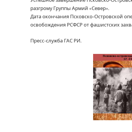
Успешное завершение Псковско-Островск
разгрому Группы Армий «Север».
Дата окончания Псковско-Островской опер
освобождения РСФСР от фашистских захв
Пресс-служба ГАС РИ.