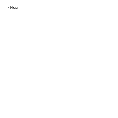
« Июл
нная