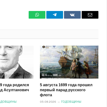
WhatsApp
Телеграмм
ВКонтакте
Электро
почта
29 года родился
5 августа 1699 года прошел
д Асултанович
первый парад русского
флота
ОДОВЩИНЫ
05.08.2026
ГОДОВЩИНЫ