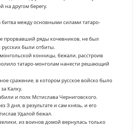
й на другом берегу.
ла битва между основными силами татаро-
не прорвавший ряды кочевников, не был
 русских были отбиты.
 монгольской конницы, бежали, расстроив
озволило татаро-монголам нанести решающий
ое сражение, в котором русское войско было
за Калку.
збили и полк Мстислава Черниговского.
 3 дня, в результате и сам князь, и его
тислав Удалой бежал.
 велики, из воинов домой вернулась только