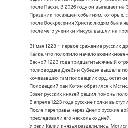
после Пасхи. В 2026 году он выпадает на 3
Праздник посвящен событиям, которые, с
после Воскресения Христа: людям была яв
после чего ученики Иисуса вышли на про
31 мая 1223 г. первое сражение русских 
Калке, что положило начало возникновен
Весной 1223 года тридцатитысячный отр
полководцев Джебэ и Субедэя вышел в по
кочевавших там половецких орд, остатки
Половецкий хан Котян обратился к Мстис
Совет русских князей решил помочь поло
В апреле 1223 года русские полки выступи
После переправы через Днепр русские во
преследовали его несколько дней.
У реки Калки князья разделились. Мстис