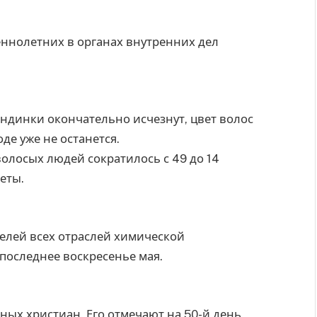
ннолетних в органах внутренних дел
ондинки окончательно исчезнут, цвет волос
де уже не останется.
волосых людей сократилось с 49 до 14
еты.
лей всех отраслей химической
последнее воскресенье мая.
ных христиан. Его отмечают на 50-й день