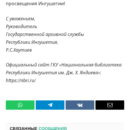
просвещения Ингушетии!
С уважением,
Руководитель
Государственной архивной службы
Республики Ингушетия,
Р.С.Хаутиев
Официальный сайт ГКУ «Национальная библиотека
Республики Ингушетия им. Дж. Х. Яндиева»:
https://nbri.ru/
WhatsApp
Телеграмм
ВКонтакте
Электро
почта
СВЯЗАННЫЕ
СООБЩЕНИЯ