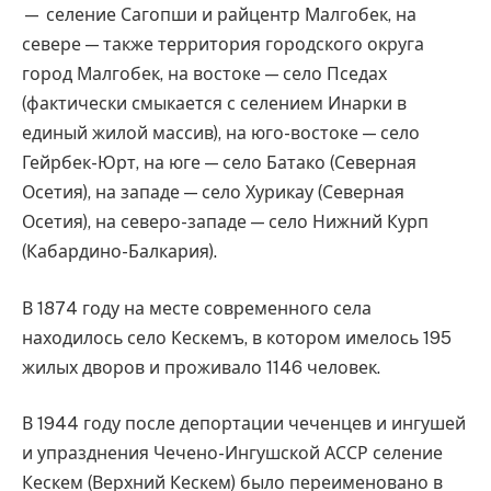
— селение Сагопши и райцентр Малгобек, на
севере — также территория городского округа
город Малгобек, на востоке — село Пседах
(фактически смыкается с селением Инарки в
единый жилой массив), на юго-востоке — село
Гейрбек-Юрт, на юге — село Батако (Северная
Осетия), на западе — село Хурикау (Северная
Осетия), на северо-западе — село Нижний Курп
(Кабардино-Балкария).
В 1874 году на месте современного села
находилось село Кескемъ, в котором имелось 195
жилых дворов и проживало 1146 человек.
В 1944 году после депортации чеченцев и ингушей
и упразднения Чечено-Ингушской АССР селение
Кескем (Верхний Кескем) было переименовано в