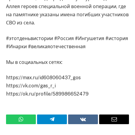
Аллея героев специальной военной операции, где
на памятнике указаны имена погибших участников
СВО из села.
#этотденьвистории #Россия #Ингушетия #история
#Инарки #великаяотечественная
Мы в социальных сетях:
https://max.ru/id608060437_gos
https://vk.com/gas_r_i
https://ok.ru/profile/589986652479
WhatsApp
Телеграмм
ВКонтакте
Электро
почта