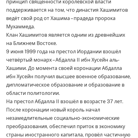
принцип священности королевской власти
поддерживается на том, что династия Хашимитов
ведёт свой род от Хашима – прадеда пророка
Мухаммеда.
Клан Хашимитов является одним из древнейших
на Ближнем Востоке.
9 июня 1999 года на престол Иордании взошёл
четвёртый монарх – Абдалла II ибн Хусейн аль-
Хашими. До момента своей коронации Абдалла
ибн Хусейн получил высшее военное образование,
дипломатическое образование и образование в
области политологии.
На престол Абдалла II взошёл в возрасте 37 лет.
После коронации новый король начал
незамедлительные социально-экономические
преобразования, обеспечил приток в экономику
страны иностранного капитала, провёл частичную