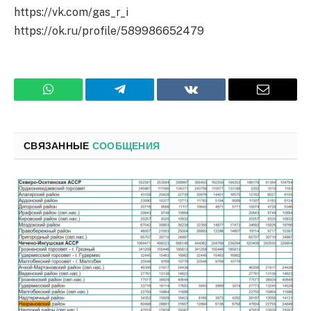
https://vk.com/gas_r_i
https://ok.ru/profile/589986652479
WhatsApp
Телеграмм
ВКонтакте
Электро
почта
СВЯЗАННЫЕ
СООБЩЕНИЯ