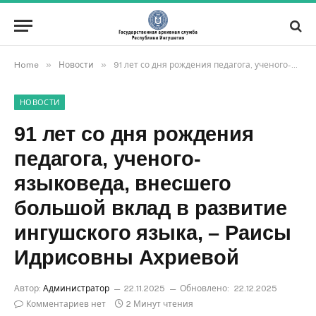
»
»
Home
Новости
91 лет со дня рождения педагога, ученого-языковеда, внесшего большой вклад в развитие ингушского языка, – Раисы Идрисовны Ахриевой
НОВОСТИ
91 лет со дня рождения
педагога, ученого-
языковеда, внесшего
большой вклад в развитие
ингушского языка, – Раисы
Идрисовны Ахриевой
Автор:
Администратор
22.11.2025
Обновлено:
22.12.2025
Комментариев нет
2 Минут чтения