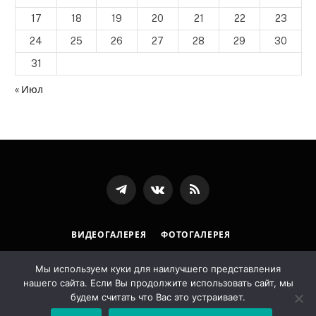
17
18
19
20
21
22
23
24
25
26
27
28
29
30
31
« Июл
Телеграмм
ВКонтакте
RSS-
канал
ВИДЕОГАЛЕРЕЯ
ФОТОГАЛЕРЕЯ
ПОЛИТИКА ОБРАБОТКИ ПЕРСОНАЛЬНЫХ ДАННЫХ
Мы используем куки для наилучшего представления
нашего сайта. Если Вы продолжите использовать сайт, мы
© 2026 Государственная архивная служба Республики
будем считать что Вас это устраивает.
Ингушетия. Designed by
LostArt
.