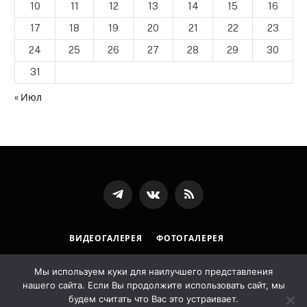
10
11
12
13
14
15
16
17
18
19
20
21
22
23
24
25
26
27
28
29
30
31
« Июл
Телеграмм
ВКонтакте
RSS-
канал
ВИДЕОГАЛЕРЕЯ
ФОТОГАЛЕРЕЯ
ПОЛИТИКА ОБРАБОТКИ ПЕРСОНАЛЬНЫХ ДАННЫХ
Мы используем куки для наилучшего представления
нашего сайта. Если Вы продолжите использовать сайт, мы
© 2026 Государственная архивная служба Республики
будем считать что Вас это устраивает.
Ингушетия. Designed by
LostArt
.