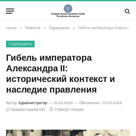
»
»
»
Home
Новости
Годовщины
Гибель императора Александра II: исторический контекст и наследие правления
ГОДОВЩИНЫ
Гибель императора
Александра II:
исторический контекст и
наследие правления
Автор:
Администратор
13.03.2026
Обновлено:
13.03.2026
Комментариев нет
3 Минут чтения