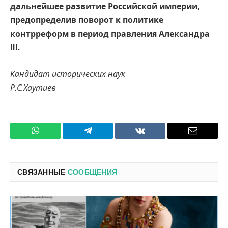
дальнейшее развитие Российской империи,
предопределив поворот к политике
контрреформ в период правления Александра
III.
Кандидат исторических наук
Р.С.Хаутиев
WhatsApp
Телеграмм
ВКонтакте
Электро
почта
СВЯЗАННЫЕ
СООБЩЕНИЯ