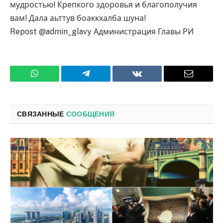
мудростью! Крепкого здоровья и благополучия
вам! Дала аьттув боаккхалба шуна! ⁣⁣⠀
Repost @admin_glavy Администрация Главы РИ
WhatsApp
Телеграмм
ВКонтакте
Электро
почта
СВЯЗАННЫЕ
СООБЩЕНИЯ