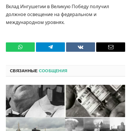
Вклад Ингушетии в Великую Победу получил
должное освещение на федеральном и
международном уровнях.
WhatsApp
Телеграмм
ВКонтакте
Электро
почта
СВЯЗАННЫЕ
СООБЩЕНИЯ