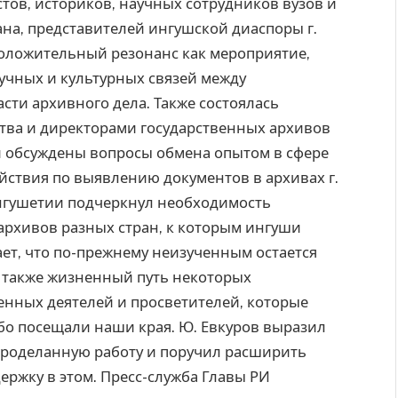
стов, историков, научных сотрудников вузов и
на, представителей ингушской диаспоры г.
положительный резонанс как мероприятие,
учных и культурных связей между
сти архивного дела. Также состоялась
ства и директорами государственных архивов
и обсуждены вопросы обмена опытом в сфере
ствия по выявлению документов в архивах г.
Ингушетии подчеркнул необходимость
архивов разных стран, к которым ингуши
ает, что по-прежнему неизученным остается
а также жизненный путь некоторых
енных деятелей и просветителей, которые
бо посещали наши края. Ю. Евкуров выразил
проделанную работу и поручил расширить
ржку в этом. Пресс-служба Главы РИ