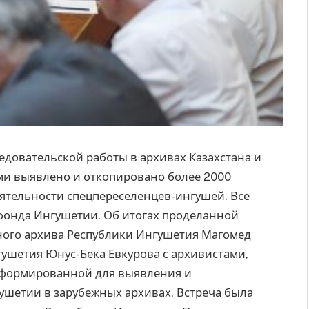
едовательской работы в архивах Казахстана и
и выявлено и откопировано более 2000
еятельности спецпереселенцев-ингушей. Все
 фонда Ингушетии. Об итогах проделанной
нного архива Республики Ингушетия Магомед
гушетия Юнус-Бека Евкурова с архивистами,
сформированной для выявления и
ушетии в зарубежных архивах. Встреча была