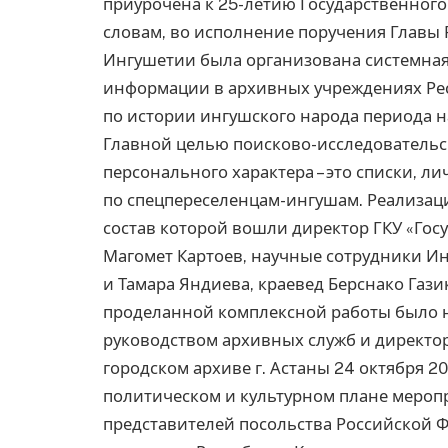
приурочена к 25-летию Государственного
словам, во исполнение поручения Главы Р
Ингушетии была организована системна
информации в архивных учреждениях Рес
по истории ингушского народа периода на
Главной целью поисково-исследователь
персонального характера – это списки, л
по спецпереселенцам-ингушам. Реализаци
состав которой вошли директор ГКУ «Го
Магомет Картоев, научные сотрудники Ин
и Тамара Яндиева, краевед Берснако Гази
проделанной комплексной работы было н
руководством архивных служб и директор
городском архиве г. Астаны 24 октября 20
политическом и культурном плане меропр
представителей посольства Российской Ф