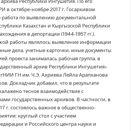
 архива Республики Ингушетия. По его
И в октябре-ноябре 2017 г. Госархивом
я работа по выявлению документальной
публики Казахстан и Кыргызской Республики
хождения в депортации (1944-1957 гг.).
ской работы являлось выявление информации
ичные дела, учетные карточки, иные документы
ей проекта занималась рабочая группа, в
сударственный архив Республики Ингушетия»
гНИИ ГН им. Ч.Э. Ахриева Лейла Арапханова
ков. Докладчик добавил, что в результате
алажено тесное взаимодействие с
ами государственных архивов. В частности, в
17 г. состоялось важное в общественно-
иятие: круглый стол с участием
едерации и Российского центра науки и