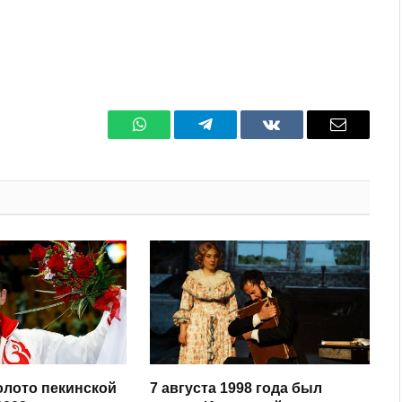
WhatsApp
Телеграмм
ВКонтакте
Электро
почта
олото пекинской
7 августа 1998 года был