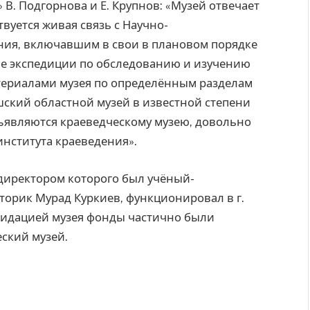
 В. Подгорнова и Е. Крупнов: «Музей отвечает
вуется живая связь с Научно-
ния, включавшим в свои в плановом порядке
ые экспедиции по обследованию и изучению
атериалами музея по определённым разделам
шский областной музей в известной степени
ъявляются краеведческому музею, довольно
института краеведения».
директором которого был учёный-
торик Мурад Куркиев, функционировал в г.
квидацией музея фонды частично были
ский музей.