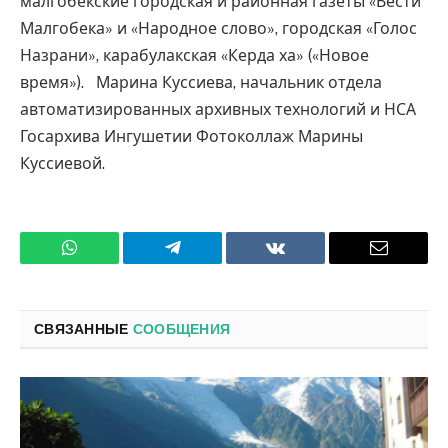
малгобекские городская и районная газеты «Вести
Малгобека» и «Народное слово», городская «Голос
Назрани», карабулакская «Керда ха» («Новое
время»). Марина Куссиева, начальник отдела
автоматизированных архивных технологий и НСА
Госархива Ингушетии Фотоколлаж Марины
Куссиевой.
WhatsApp
Телеграмм
ВКонтакте
Электро
почта
СВЯЗАННЫЕ
СООБЩЕНИЯ