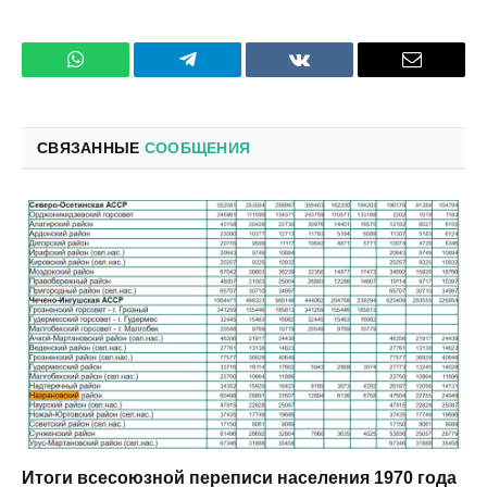
WhatsApp
Телеграмм
ВКонтакте
Электро
почта
СВЯЗАННЫЕ
СООБЩЕНИЯ
Итоги всесоюзной переписи населения 1970 года