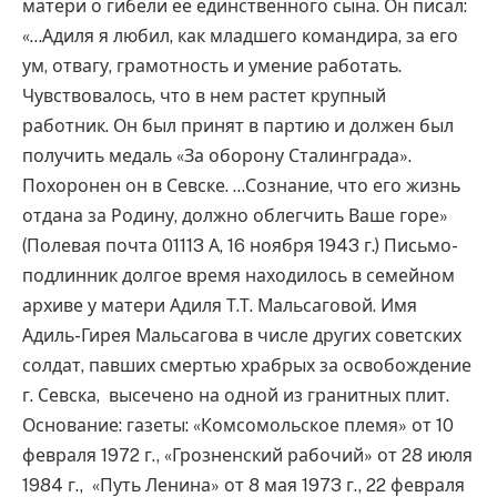
матери о гибели ее единственного сына. Он писал:
«…Адиля я любил, как младшего командира, за его
ум, отвагу, грамотность и умение работать.
Чувствовалось, что в нем растет крупный
работник. Он был принят в партию и должен был
получить медаль «За оборону Сталинграда».
Похоронен он в Севске. …Сознание, что его жизнь
отдана за Родину, должно облегчить Ваше горе»
(Полевая почта 01113 А, 16 ноября 1943 г.) Письмо-
подлинник долгое время находилось в семейном
архиве у матери Адиля Т.Т. Мальсаговой. Имя
Адиль-Гирея Мальсагова в числе других советских
солдат, павших смертью храбрых за освобождение
г. Севска, высечено на одной из гранитных плит.
Основание: газеты: «Комсомольское племя» от 10
февраля 1972 г., «Грозненский рабочий» от 28 июля
1984 г., «Путь Ленина» от 8 мая 1973 г., 22 февраля