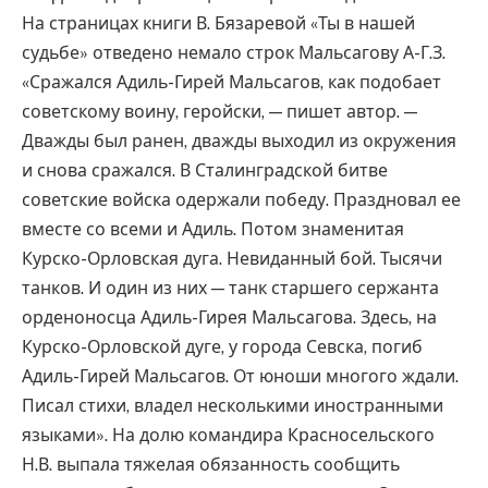
На страницах книги В. Бязаревой «Ты в нашей
судьбе» отведено немало строк Мальсагову А-Г.З.
«Сражался Адиль-Гирей Мальсагов, как подобает
советскому воину, геройски, — пишет автор. —
Дважды был ранен, дважды выходил из окружения
и снова сражался. В Сталинградской битве
советские войска одержали победу. Праздновал ее
вместе со всеми и Адиль. Потом знаменитая
Курско-Орловская дуга. Невиданный бой. Тысячи
танков. И один из них — танк старшего сержанта
орденоносца Адиль-Гирея Мальсагова. Здесь, на
Курско-Орловской дуге, у города Севска, погиб
Адиль-Гирей Мальсагов. От юноши многого ждали.
Писал стихи, владел несколькими иностранными
языками». На долю командира Красносельского
Н.В. выпала тяжелая обязанность сообщить