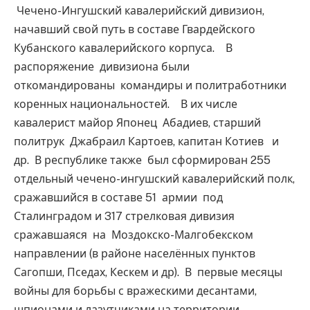
Чечено-Ингушский кавалерийский дивизион,
начавший свой путь в составе Гвардейского
Кубанского кавалерийского корпуса. В
распоряжение дивизиона были
откомандированы командиры и политработники
коренных национальностей. В их числе
кавалерист майор Японец Абадиев, старший
политрук Джабраил Картоев, капитан Котиев и
др. В республике также был сформирован 255
отдельный чечено-ингушский кавалерийский полк,
сражавшийся в составе 51 армии под
Сталинградом и 317 стрелковая дивизия
сражавшаяся на Моздокско-Малгобекском
направлении (в районе населённых пунктов
Сагопши, Пседах, Кескем и др). В первые месяцы
войны для борьбы с вражескими десантами,
шпионами и лазутчиками на территории