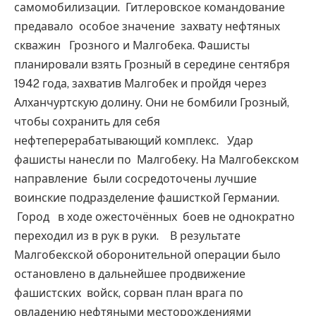
самомобилизации. Гитлеровское командование
предавало особое значение захвату нефтяных
скважин Грозного и Малгобека. Фашисты
планировали взять Грозный в середине сентября
1942 года, захватив Малгобек и пройдя через
Алханчуртскую долину. Они не бомбили Грозный,
чтобы сохранить для себя
нефтеперерабатывающий комплекс. Удар
фашисты нанесли по Малгобеку. На Малгобекском
направление были сосредоточены лучшие
воинские подразделение фашисткой Германии.
Город в ходе ожесточённых боев не однократно
переходил из в рук в руки. В результате
Малгобекской оборонительной операции было
остановлено в дальнейшее продвижение
фашистских войск, сорван план врага по
овладению нефтяными месторождениями