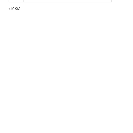
« Июл
нная