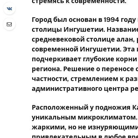
стремясь к современности.
Город был основан в 1994 году
столицы Ингушетии. Название
средневековой столице алан,
современной Ингушетии. Эта 
подчеркивает глубокие корни
региона. Решение о переносе 
частности, стремлением к ра
административного центра ре
Расположенный у подножия Ка
уникальным микроклиматом. 
жаркими, но не изнуряющими 
привлекательным в любое вре