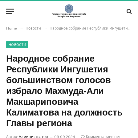
»
»
Home
Новости
Народное собрание Республики Ингушетия большинством голосов избрало Махмуда-Али Макшариповича Калиматова на должность Главы региона
НОВОСТИ
Народное собрание
Республики Ингушетия
большинством голосов
избрало Махмуда-Али
Макшариповича
Калиматова на должность
Главы региона
Автор:
Администратор
09.09.2024
Комментариев нет