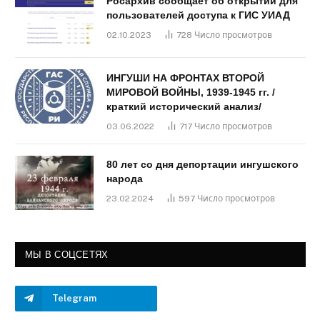
Росархив сообщает об открытии для
пользователей доступа к ГИС УИАД
02.10.2023
728
Число просмотров
ИНГУШИ НА ФРОНТАХ ВТОРОЙ
МИРОВОЙ ВОЙНЫ, 1939-1945 гг. /
краткий исторический анализ/
03.06.2022
717
Число просмотров
80 лет со дня депортации ингушского
народа
23.02.2024
597
Число просмотров
МЫ В СОЦСЕТЯХ
Telegram