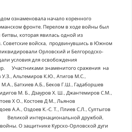
дом ознаменовала начало коренного
рманском фронте. Перелом в ходе войны был
 битвы, которая явилась одной из
. Советские войска, продвинувшись в Южном
 ликвидировали Орловский и Белгородско-
дали условия для освобождения
пр. Участниками знаменитого сражения на
.З., Альтемиров К.Ю., Атигов М.С.,
 М.А., Батхиев А.Б., Беков Г.Ш., Гадаборшев
 Дидигов М. Б., Дзауров Х. Ш., Джантемиров С.М.,
ртоев Х О., Костоев Д М., Льянов
оев А.А., Оздоев К.-С. Т., Плиев С.Л., Султыгов
 С Т. Великой интернациональной дружбой,
войны. О защитнике Курско-Орловской дуги