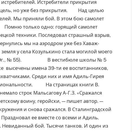
 истребителей. Истребители прикрытия
 цель, но уже без прикрытия. Над целью
елей. Мы приняли бой. В этом бою самолет
. Помню только одно: горящий самолет
емецкой техники. Последовал страшный взрыв,
рнулись мы на аэродром уже без Хаваж-
я земля у села Козулькино стала могилой моего
я 1979г., № 55). В вестибюле школы № 5
е высечены имена 39-ти ее воспитанников,
хватчиками. Среди них и имя Адиль-Гирея
ациональности. На страницах книги В.
немало строк Мальсагову А-Г.З. «Сражался
етскому воину, геройски, — пишет автор. —
ружения и снова сражался. В Сталинградской
 Праздновал ее вместе со всеми и Адиль.
. Невиданный бой. Тысячи танков. И один из