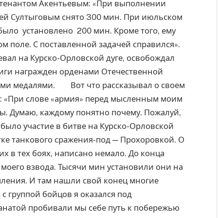
йтенантом Акентьевым: «При выполнении
ей Султыговым снято 300 мин. При июльском
было установлено 200 мин. Кроме того, ему
м поле. С поставленной задачей справился».
вал на Курско-Орловской дуге, освобождал
иги награжден орденами Отечественной
гими медалями. Вот что рассказывал о своем
в: «При слове «армия» перед мысленным моим
. Думаю, каждому понятно почему. Пожалуй,
было участие в битве на Курско-Орловской
тке танкового сражения-под — Прохоровкой. О
х в тех боях, написано немало. До конца
моего взвода. Тысячи мин установили они на
ления. И там нашли свой конец многие
с группой бойцов я оказался под
натой пробивали мы себе путь к побережью