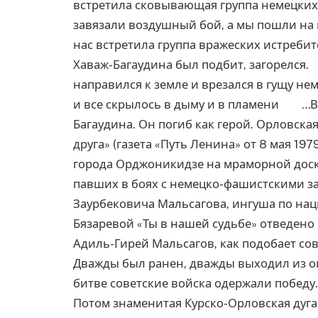
встретила сковывающая группа немецких
завязали воздушный бой, а мы пошли на
нас встретила группа вражеских истребит
Хаваж-Багаудина был подбит, загорелся
направился к земле и врезался в гущу н
и все скрылось в дыму и в пламени …Ве
Багаудина. Он погиб как герой. Орловска
друга» (газета «Путь Ленина» от 8 ма
города Орджоникидзе на мраморной доск
павших в боях с немецко-фашистскими за
Заурбековича Мальсагова, ингуша по н
Бязаревой «Ты в нашей судьбе» отведено 
Адиль-Гирей Мальсагов, как подобает сов
Дважды был ранен, дважды выходил из ок
битве советские войска одержали победу.
Потом знаменитая Курско-Орловская дуга