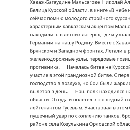
Хаваж-Багаудине Мальсагове Николай Ал
Белица Курской области, в книге «В небе 
сейчас помню молодого стройного курсан
характерным кавказским акцентом Мал
находились в летних лагерях, где и узн
Германии на нашу Родину. Вместе с Хава
Брянском и Западном фронтах. Летали в 
железнодорожные узлы, передовые позиц
противника. Началась битва на Курской
участие в этой грандиозной битве. С пер
господство в воздухе, но бои были жарки
вылетов в день. Наш полк находился на
области. Оттуда и полетел в последний 
лейтенантом Гусевым. Участвовал в этом
пушечный удар по скоплению танков, бро
районе села Козулькина Орловской облас