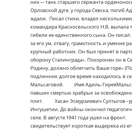
них — танк старшего сержанта орденоносц
Орловской дуге, у города Севска, погиб 
ждали. Писал стихи, владел нескольк
командира Красносельского Н.В. выпала 
гибели ее единственного сына. Он писал
за его ум, отвагу, грамотность и умение р
крупный работник. Он был принят в парт
оборону Сталинграда». Похоронен он в С
Родину, должно облегчить Ваше горе» (Пол
подлинник долгое время находилось в се
Мальсаговой. Имя Адиль-ГиреяМальсаго
павших смертью храбрых за освобождение
плит. Хасан Эсмурзиевич Султыгов – ур
Ингушетии. До войны окончил педагогич
селе. В августе 1941 года ушел на фронт.
свидетельствует короткая выдержка из е