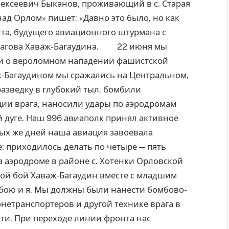
ексеевич Быканов, проживающий в с. Старая
над Орлом» пишет: «Давно это было, но как
та, будущего авиационного штурмана с
ьсагова Хаваж-Багаудина. 22 июня мы
али о вероломном нападении фашистской
ж-Багаудином мы сражались на Центральном,
разведку в глубокий тыл, бомбили
ии врага, наносили удары по аэродромам
 дуге. Наш 996 авиаполк принял активное
вых же дней наша авиация завоевала
е: приходилось делать по четыре — пять
 аэродроме в районе с. Хотенки Орловской
свой бой Хаваж-Багаудин вместе с младшим
 бою и я. Мы должны были нанести бомбово-
нетранспортеров и другой технике врага в
ти. При переходе линии фронта нас