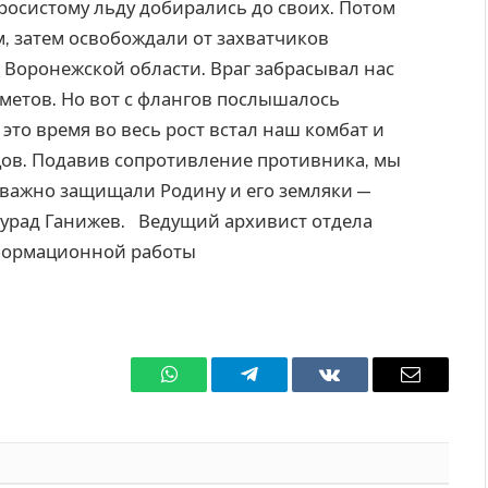
оросистому льду добирались до своих. Потом
, затем освобождали от захватчиков
 Воронежской области. Враг забрасывал нас
метов. Но вот с флангов послышалось
В это время во весь рост встал наш комбат и
йцов. Подавив сопротивление противника, мы
важно защищали Родину и его земляки —
урад Ганижев. Ведущий архивист отдела
научно-информационной работы
WhatsApp
Телеграмм
ВКонтакте
Электро
почта