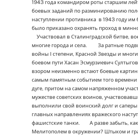
1943 года командиром роты старшим ле
боевых заданий по разминированию пол
наступлении противника в 1943 году им 
было приказано охранять проход в минно
Участвовал в Сталинградской битве, вое
многие города и села. За ратные подв
войны I степени, Красной Звезды и мно
боевом пути Хасан Эсмурзиевич Султыго
взором неизменно встают боевые картины
самым памятным событием того времени 
дуге, притом на самом напряженном учас
мужестве советских воинов, участвовавши
выполнили свой воинский долг и саперы 
главных направлениях вражеского наступ
фашистские танки. А разве забыть, как 
Мелитополем в окружении? Штыком и гра