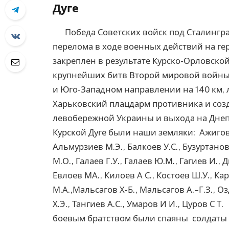
Дуге
Победа Советских войск под Сталингра
перелома в ходе военных действий на ге
закреплен в результате Курско-Орловской
крупнейших битв Второй мировой войны
и Юго-Западном направлении на 140 км,
Харьковский плацдарм противника и соз
левобережной Украины и выхода на Дне
Курской Дуге были наши земляки: Ажигов У
Альмурзиев М.Э., Балкоев У.С., Бузуртанов
М.О., Галаев Г.У., Галаев Ю.М., Гагиев И.,
Евлоев МА., Килоев А С., Костоев Ш.У., Ка
М.А.,Мальсагов Х-Б., Мальсагов А.–Г.З., Озд
Х.Э., Тангиев А.С., Умаров И И., Цуров
боевым братством были спаяны солдаты 