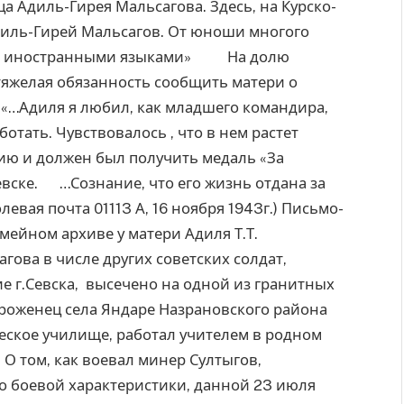
а Адиль-Гирея Мальсагова. Здесь, на Курско-
Адиль-Гирей Мальсагов. От юноши многого
ими иностранными языками» На долю
тяжелая обязанность сообщить матери о
: «…Адиля я любил, как младшего командира,
аботать. Чувствовалось , что в нем растет
ию и должен был получить медаль «За
евске. …Сознание, что его жизнь отдана за
евая почта 01113 А, 16 ноября 1943г.) Письмо-
мейном архиве у матери Адиля Т.Т.
ва в числе других советских солдат,
 г.Севска, высечено на одной из гранитных
оженец села Яндаре Назрановского района
еское училище, работал учителем в родном
 О том, как воевал минер Султыгов,
го боевой характеристики, данной 23 июля