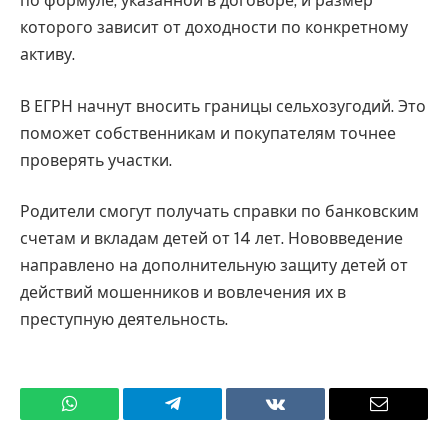
по формуле, указанной в договоре, и размер
которого зависит от доходности по конкретному
активу.
В ЕГРН начнут вносить границы сельхозугодий. Это
поможет собственникам и покупателям точнее
проверять участки.
Родители смогут получать справки по банковским
счетам и вкладам детей от 14 лет. Нововведение
направлено на дополнительную защиту детей от
действий мошенников и вовлечения их в
преступную деятельность.
WhatsApp
Телеграмм
ВКонтакте
Электро