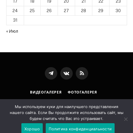
17
18
19
20
21
22
23
24
25
26
27
28
29
30
31
« Июл
Телеграмм
ВКонтакте
RSS-
канал
ВИДЕОГАЛЕРЕЯ
ФОТОГАЛЕРЕЯ
ПОЛИТИКА ОБРАБОТКИ ПЕРСОНАЛЬНЫХ ДАННЫХ
Мы используем куки для наилучшего представления
нашего сайта. Если Вы продолжите использовать сайт, мы
© 2026 Государственная архивная служба Республики
будем считать что Вас это устраивает.
Ингушетия. Designed by
LostArt
.
Хорошо
Политика конфиденциальности