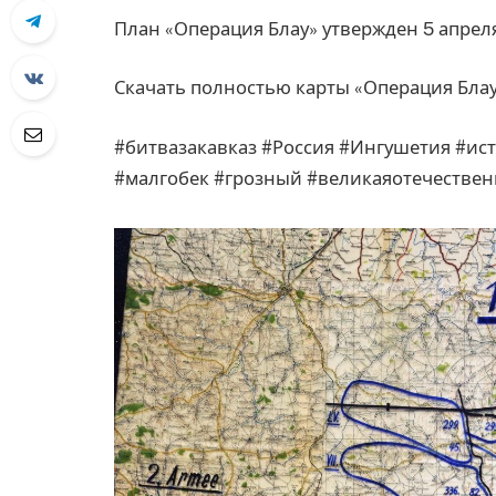
План «Операция Блау» утвержден 5 апреля
Скачать полностью карты «Операция Блау»:
#битвазакавказ #Россия #Ингушетия #ис
#малгобек #грозный #великаяотечествен