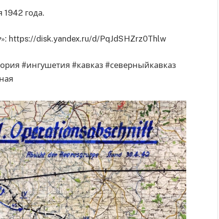
 1942 года.
 https://disk.yandex.ru/d/PqJdSHZrz0Thlw
тория #ингушетия #кавказ #северныйкавказ
ная