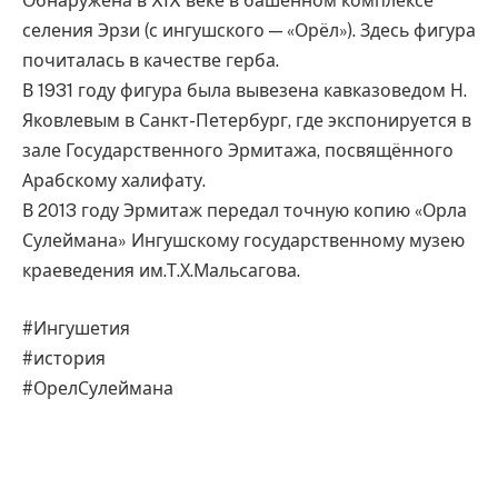
Обнаружена в XIX веке в башенном комплексе
селения Эрзи (с ингушского — «Орёл»). Здесь фигура
почиталась в качестве герба.
В 1931 году фигура была вывезена кавказоведом Н.
Яковлевым в Санкт-Петербург, где экспонируется в
зале Государственного Эрмитажа, посвящённого
Арабскому халифату.
В 2013 году Эрмитаж передал точную копию «Орла
Сулеймана» Ингушскому государственному музею
краеведения им.Т.Х.Мальсагова.
#Ингушетия
#история
#ОрелСулеймана