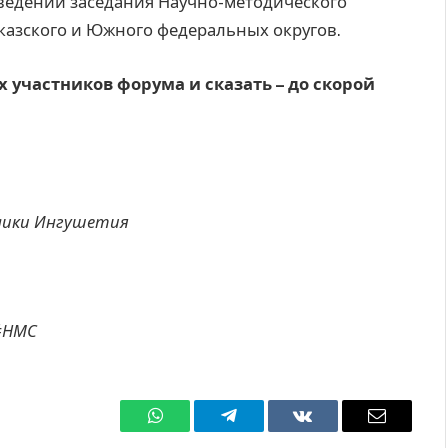
оведении заседания Научно-методического
казского и Южного федеральных округов.
х участников форума и сказать – до скорой
блики Ингушетия
#НМС
WhatsApp
Телеграмм
ВКонтакте
Электро