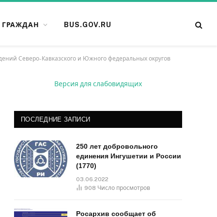
 ГРАЖДАН
BUS.GOV.RU
дений Северо-Кавказского и Южного федеральных округов
Версия для слабовидящих
ПОСЛЕДНИЕ ЗАПИСИ
250 лет добровольного
единения Ингушетии и России
(1770)
03.06.2022
908
Число просмотров
Росархив сообщает об