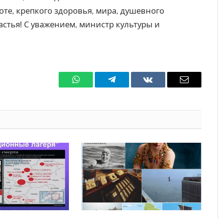
те, крепкого здоровья, мира, душевного
астья! С уважением, министр культуры и
WhatsApp
Телеграмм
ВКонтакте
Электро
почта