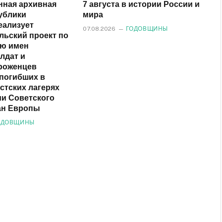
нная архивная
7 августа в истории России и
ублики
мира
еализует
07.08.2026
ГОДОВЩИНЫ
льский проект по
ию имен
лдат и
роженцев
 погибших в
стских лагерях
ии Советского
ан Европы
ОДОВЩИНЫ