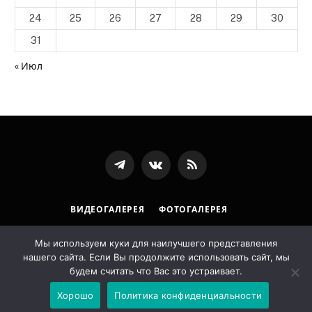
24
25
26
27
28
29
30
31
« Июл
Телеграмм
ВКонтакте
RSS-
канал
ВИДЕОГАЛЕРЕЯ
ФОТОГАЛЕРЕЯ
ПОЛИТИКА ОБРАБОТКИ ПЕРСОНАЛЬНЫХ ДАННЫХ
Мы используем куки для наилучшего представления
нашего сайта. Если Вы продолжите использовать сайт, мы
© 2026 Государственная архивная служба Республики
будем считать что Вас это устраивает.
Ингушетия. Designed by
LostArt
.
Хорошо
Политика конфиденциальности