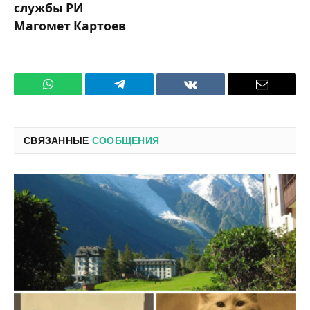
службы РИ
Магомет Картоев
WhatsApp
Телеграмм
ВКонтакте
Электро
почта
СВЯЗАННЫЕ
СООБЩЕНИЯ