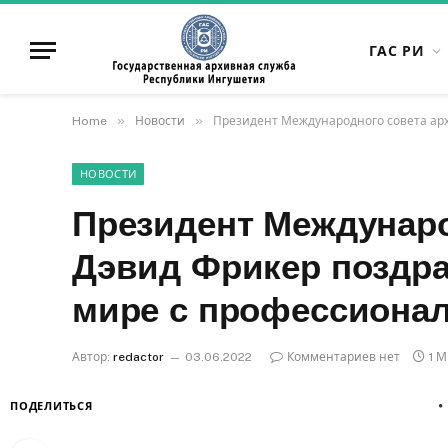
ГАС РИ
»
»
Home
Новости
Президент Международного совета арх
НОВОСТИ
Президент Междунаро
Дэвид Фрикер поздра
мире с профессиона
Автор:
redactor
03.06.2022
Комментариев нет
1 
ПОДЕЛИТЬСЯ