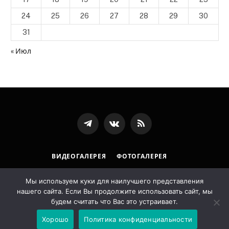
24
25
26
27
28
29
30
31
« Июл
Телеграмм
ВКонтакте
RSS-
канал
ВИДЕОГАЛЕРЕЯ
ФОТОГАЛЕРЕЯ
ПОЛИТИКА ОБРАБОТКИ ПЕРСОНАЛЬНЫХ ДАННЫХ
Мы используем куки для наилучшего представления
нашего сайта. Если Вы продолжите использовать сайт, мы
© 2026 Государственная архивная служба Республики
будем считать что Вас это устраивает.
Ингушетия. Designed by
LostArt
.
Хорошо
Политика конфиденциальности