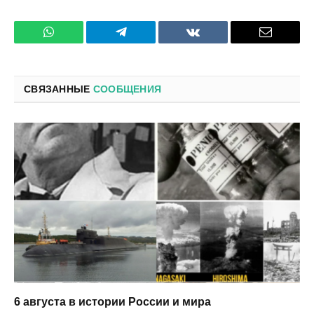
WhatsApp
Телеграмм
ВКонтакте
Электро
почта
СВЯЗАННЫЕ
СООБЩЕНИЯ
6 августа в истории России и мира