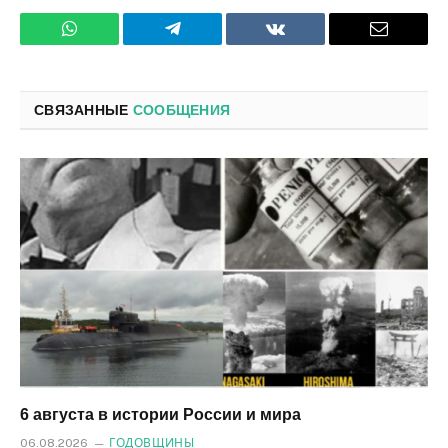
WhatsApp
Телеграмм
ВКонтакте
Электро
почта
СВЯЗАННЫЕ
СООБЩЕНИЯ
6 августа в истории России и мира
06.08.2026
ГОДОВЩИНЫ