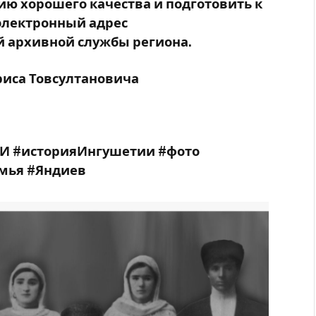
ю хорошего качества и подготовить к
 электронный адрес
 архивной службы региона.
риса Товсултановича
РИ #историяИнгушетии #фото
мья #Яндиев