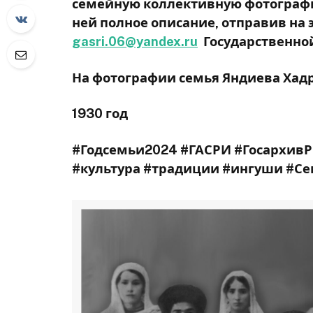
семейную коллективную фотографи
ней полное описание, отправив на
gasri.06@yandex.ru
Государственной
На фотографии семья Яндиева Хад
1930 год
#Годсемьи2024 #ГАСРИ #Госархив
#культура #традиции #ингуши #Се