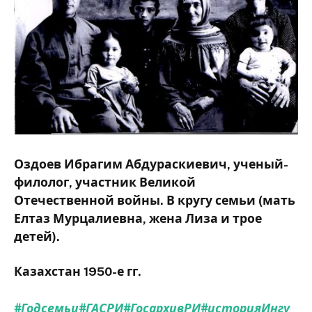
Оздоев Ибрагим Абдураскиевич, ученый-
филолог, участник Великой
Отечественной войны. В кругу семьи (мать
Елтаз Мурцалиевна, жена Лиза и трое
детей).
Казахстан 1950-е гг.
#Годсемьи
#ГАСРИ
#ГосархивРИ
#историяИнгу