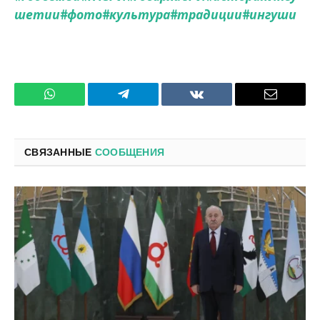
шетии
#фото
#культура
#традиции
#ингуши
WhatsApp
Телеграмм
ВКонтакте
Электро
почта
СВЯЗАННЫЕ
СООБЩЕНИЯ